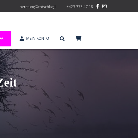
beratung@rotschlag.li
+423 373 47 18
DA
MEIN KONTO
Zeit