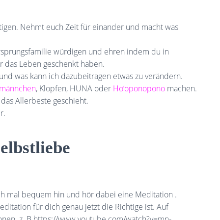
tigen. Nehmt euch Zeit für einander und macht was
rsprungsfamilie würdigen und ehren indem du in
ir das Leben geschenkt haben.
 und was kann ich dazubeitragen etwas zu verändern.
hmännchen
, Klopfen, HUNA oder
Ho’oponopono
machen.
 das Allerbeste geschieht.
r.
lbstliebe
ch mal bequem hin und hör dabei eine Meditation .
ation für dich genau jetzt die Richtige ist. Auf
ionen. z. B.https://www.youtube.com/watch?v=mn-