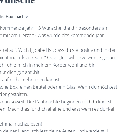
 die Rauhnächte
, kommende Jahr. 13 Wünsche, die dir besonders am
liegt mir am Herzen? Was würde das kommende Jahr
tel auf. Wichtig dabei ist, dass du sie positiv und in der
 nicht mehr krank sein.“ Oder „Ich will bzw. werde gesund
Ich fühle mich in meinem Körper wohl und bin
für dich gut anfühlt.
arauf nicht mehr lesen kannst.
sche Box, einen Beutel oder ein Glas. Wenn du möchtest,
der gestalten.
 nun soweit! Die Rauhnächte beginnen und du kannst
. Mach dies für dich alleine und erst wenn es dunkel
 einmal nachzulesen!
 deiner Hand, schliess deine Augen und werde still.