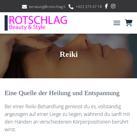
beratung@rotschlag.li
+423 373 47 18
NAVIGATIO
Reiki
Eine Quelle der Heilung und Entspannung
Bei einer Reiki-Behandlung geniesst du es, vollständig
angezogen auf einer Liege zu liegen, während du sanft mit
den Händen an verschiedenen Körperpositionen berührt
wirst.