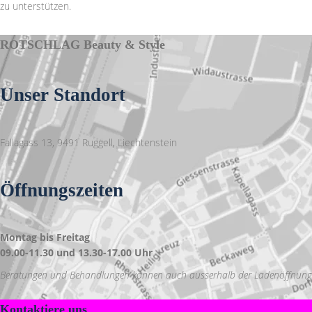
zu unterstützen.
ROTSCHLAG Beauty & Style
Unser Standort
Fallagass 13, 9491 Ruggell, Liechtenstein
Öffnungszeiten
Montag bis Freitag
09.00-11.30 und 13.30-17.00 Uhr
Beratungen und Behandlungen können auch ausserhalb der Ladenöffnungsz
Kontaktiere uns