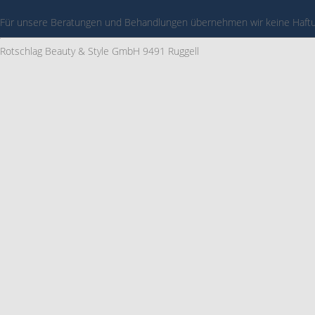
Für unsere Beratungen und Behandlungen übernehmen wir keine Haftung
Rotschlag Beauty & Style GmbH 9491 Ruggell