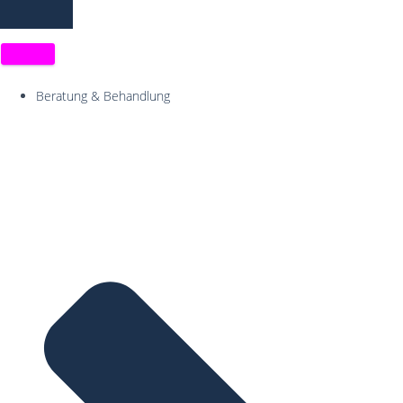
N
A
Beratung & Behandlung
V
I
G
A
T
I
O
N
U
M
S
C
H
A
L
T