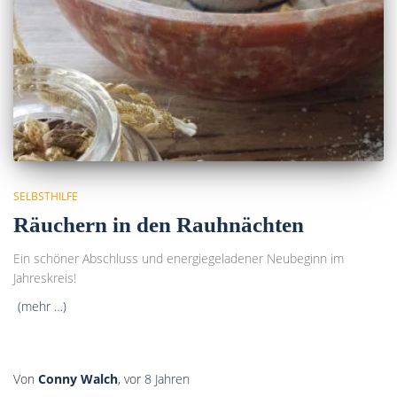
SELBSTHILFE
Räuchern in den Rauhnächten
Ein schöner Abschluss und energiegeladener Neubeginn im
Jahreskreis!
(mehr …)
Von
Conny Walch
, vor
8 Jahren