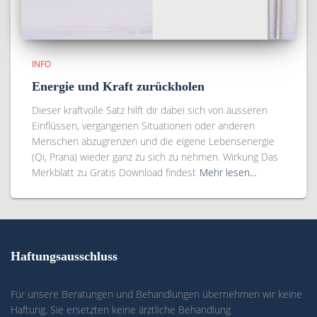
INFO
Energie und Kraft zurückholen
Dieser kraftvolle Satz hilft dir dabei sich von äusseren
Einflüssen, vergangenen Situationen oder anderen
Menschen abzugrenzen und die eigene Lebensenergie
(Qi, Prana) wieder ganz zu sich zu nehmen. Wirkung Das
Merkblatt zu Gratis Download findest
Mehr lesen…
Haftungsausschluss
Für unsere Beratungen und Behandlungen übernehmen wir keine
Haftung. Sie ersetzten keine ärztliche Behandlung