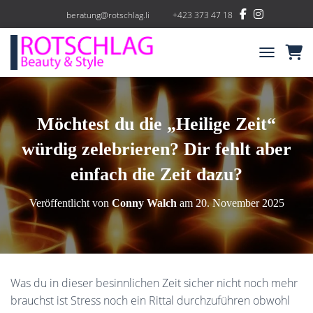
beratung@rotschlag.li
+423 373 47 18
NAVIGATIO
Möchtest du die „Heilige Zeit“
würdig zelebrieren? Dir fehlt aber
einfach die Zeit dazu?
Veröffentlicht von
Conny Walch
am
20. November 2025
Was du in dieser besinnlichen Zeit sicher nicht noch mehr
brauchst ist Stress noch ein Rittal durchzuführen obwohl