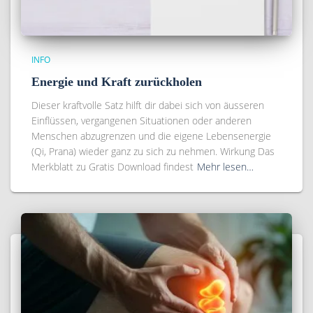
INFO
Energie und Kraft zurückholen
Dieser kraftvolle Satz hilft dir dabei sich von äusseren
Einflüssen, vergangenen Situationen oder anderen
Menschen abzugrenzen und die eigene Lebensenergie
(Qi, Prana) wieder ganz zu sich zu nehmen. Wirkung Das
Merkblatt zu Gratis Download findest
Mehr lesen…