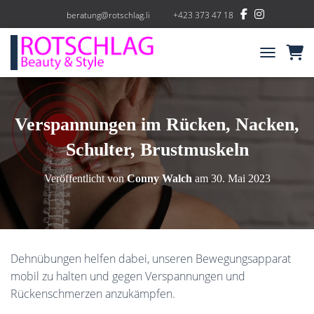
beratung@rotschlag.li
+423 373 47 18
NAVIGATIO
Verspannungen im Rücken, Nacken,
Schulter, Brustmuskeln
Veröffentlicht von
Conny Walch
am
30. Mai 2023
Dehnübungen helfen dabei, unseren Bewegungsapparat
mobil zu halten und gegen Verspannungen und
Rückenschmerzen anzukämpfen.