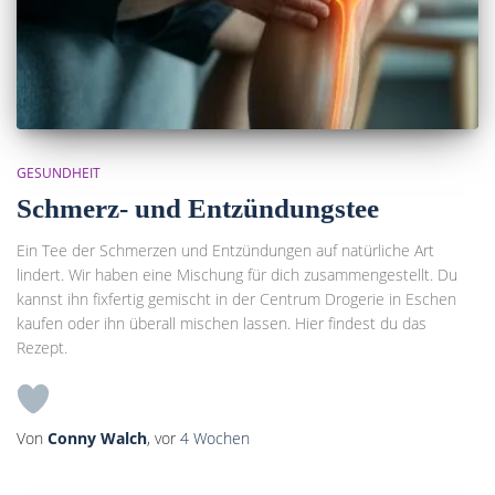
GESUNDHEIT
Schmerz- und Entzündungstee
Ein Tee der Schmerzen und Entzündungen auf natürliche Art
lindert. Wir haben eine Mischung für dich zusammengestellt. Du
kannst ihn fixfertig gemischt in der Centrum Drogerie in Eschen
kaufen oder ihn überall mischen lassen. Hier findest du das
Rezept.
Von
Conny Walch
, vor
4 Wochen