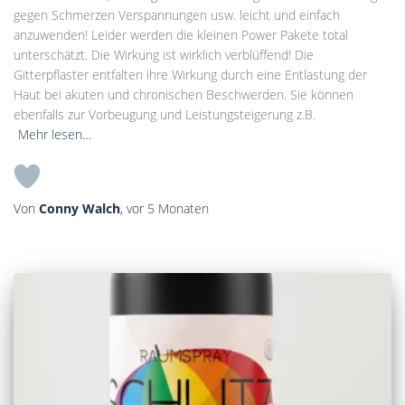
gegen Schmerzen Verspannungen usw. leicht und einfach
anzuwenden! Leider werden die kleinen Power Pakete total
unterschätzt. Die Wirkung ist wirklich verblüffend! Die
Gitterpflaster entfalten ihre Wirkung durch eine Entlastung der
Haut bei akuten und chronischen Beschwerden. Sie können
ebenfalls zur Vorbeugung und Leistungsteigerung z.B.
Mehr lesen…
Von
Conny Walch
, vor
5 Monaten