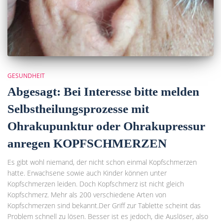
GESUNDHEIT
Abgesagt: Bei Interesse bitte melden
Selbstheilungsprozesse mit
Ohrakupunktur oder Ohrakupressur
anregen KOPFSCHMERZEN
Es gibt wohl niemand, der nicht schon einmal Kopfschmerzen
hatte. Erwachsene sowie auch Kinder können unter
Kopfschmerzen leiden. Doch Kopfschmerz ist nicht gleich
Kopfschmerz. Mehr als 200 verschiedene Arten von
Kopfschmerzen sind bekannt.Der Griff zur Tablette scheint das
Problem schnell zu lösen. Besser ist es jedoch, die Auslöser, also