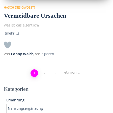
HÄSCH DES GWÖSST?
Vermeidbare Ursachen
Was ist das eigentlich?
(mehr …)
Von
Conny Walch
, vor
2 Jahren
Seitennummerierung
1
2
3
NÄCHSTE
der
Kategorien
Beiträge
Ernährung
Nahrungsergänzung