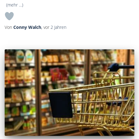
(mehr …)
Von
Conny Walch
, vor
2 Jahren