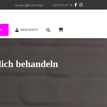
beratung@rotschlag.li
+423 373 47 18
DA
MEIN KONTO
ich behandeln