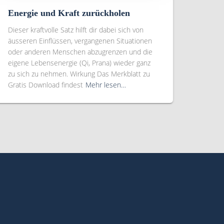
Energie und Kraft zurückholen
Dieser kraftvolle Satz hilft dir dabei sich von
äusseren Einflüssen, vergangenen Situationen
oder anderen Menschen abzugrenzen und die
eigene Lebensenergie (Qi, Prana) wieder ganz
zu sich zu nehmen. Wirkung Das Merkblatt zu
Gratis Download findest
Mehr lesen…