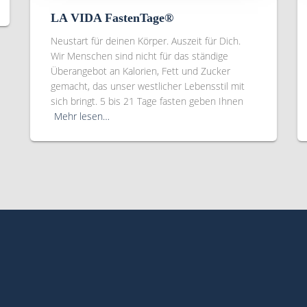
LA VIDA FastenTage®
Neustart für deinen Körper. Auszeit für Dich.
Wir Menschen sind nicht für das ständige
Überangebot an Kalorien, Fett und Zucker
gemacht, das unser westlicher Lebensstil mit
sich bringt. 5 bis 21 Tage fasten geben Ihnen
Mehr lesen…