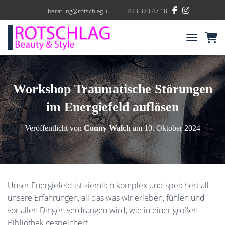
beratung@rotschlag.li
+423 373 47 18
NAVIGATIO
Workshop Traumatische Störungen
im Energiefeld auflösen
Veröffentlicht von
Conny Walch
am
10. Oktober 2024
Unser Energiefeld ist ziemlich komplex und speichert all
unsere Erfahrungen, all das was wir erleben, fühlen und
vor allen Dingen verdrängen wird, wie in einer großen
Bibliothek gespeichert.