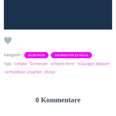
Kategorien:
SELBSTHILFE
ÜBUNGEN FÜR ZU HAUSE
Tags:
Cellulite
Schmerzen
schwere Beine
Stauungen abbauen
vermeidbare Ursachen
Wickel
0 Kommentare