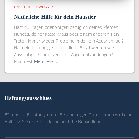
HÄSCH DES GWÖSST?
Natürliche Hilfe für dein Haustier
Hast du Fragen oder Sorgen bezüglich deines Pferdes,
Hundes, deiner Katze, Maus oder einem anderen Tier?
Treten immer wieder Probleme in deinem Aquarium auf?
Hat dein Liebling gesundheitliche Beschwerden wie
Ausschläge, Schmerzen oder Augenentzündungen?
Möchtest
Mehr lesen…
Haftungsausschluss
Für unsere Beratungen und Behandlungen übernehmen wir keine
Haftung. Sie ersetzten keine ärztliche Behandlung