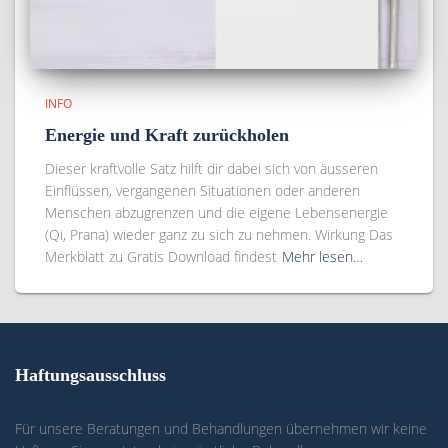
INFO
Energie und Kraft zurückholen
Dieser kraftvolle Satz hilft dir dabei sich von äusseren
Einflüssen, vergangenen Situationen oder anderen
Menschen abzugrenzen und die eigene Lebensenergie
(Qi, Prana) wieder ganz zu sich zu nehmen. Wirkung Das
Merkblatt zu Gratis Download findest
Mehr lesen…
Haftungsausschluss
Für unsere Beratungen und Behandlungen übernehmen wir keine