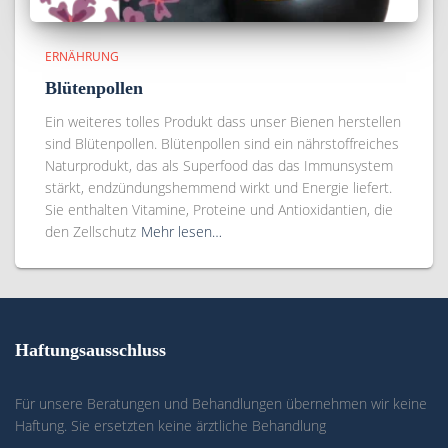
ERNÄHRUNG
Blütenpollen
Ein weiteres tolles Produkt dass unser Bienen herstellen
sind Blütenpollen. Blütenpollen sind ein nährstoffreiches
Naturprodukt, das als Superfood das das Immunsystem
stärkt, endzündungshemmend wirkt und Energie liefert.
Sie enthalten Vitamine, Proteine und Antioxidantien, die
den Zellschutz
Mehr lesen…
Haftungsausschluss
Für unsere Beratungen und Behandlungen übernehmen wir keine
Haftung. Sie ersetzten keine ärztliche Behandlung