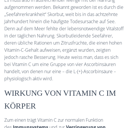
Es muss also in ausreichender Menge mit der Nahrung
aufgenommen werden. Bekannt geworden ist es durch die
„Seefahrerkrankheit“ Skorbut, weit bis in das achtzehnte
Jahrhundert hinein die häufigste Todesursache auf See.
Denn auf dem Meer fehlte der lebensnotwendige Vitalstoff
in der täglichen Nahrung. Skorbutleidende Seefahrer,
deren übliche Rationen um Zitrusfrüchte, die einen hohen
Vitamin-C-Gehalt aufweisen, ergänzt wurden, zeigten
jedoch rasche Besserung. Heute weiss man, dass es sich
bei Vitamin C um eine Gruppe von vier Ascorbinsäuren
handelt, von denen nur eine – die L-(+)-Ascorbinsäure –
physiologisch aktiv wird.
WIRKUNG VON VITAMIN C IM
KÖRPER
Zum einen trägt Vitamin C zur normalen Funktion
des
Immunsystems
und zur
Verringerung von