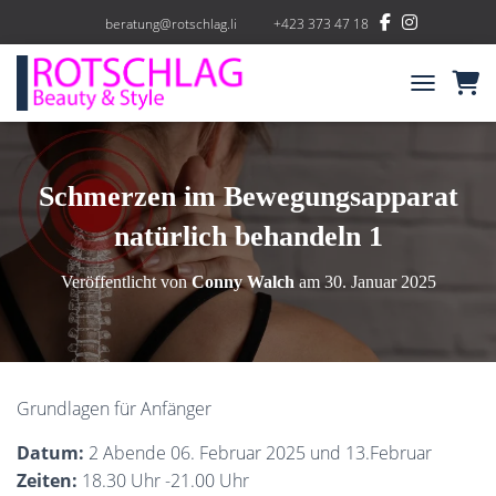
beratung@rotschlag.li
+423 373 47 18
NAVIGATIO
Schmerzen im Bewegungsapparat
natürlich behandeln 1
Veröffentlicht von
Conny Walch
am
30. Januar 2025
Grundlagen für Anfänger
Datum:
2 Abende 06. Februar 2025 und 13.Februar
Zeiten:
18.30 Uhr -21.00 Uhr