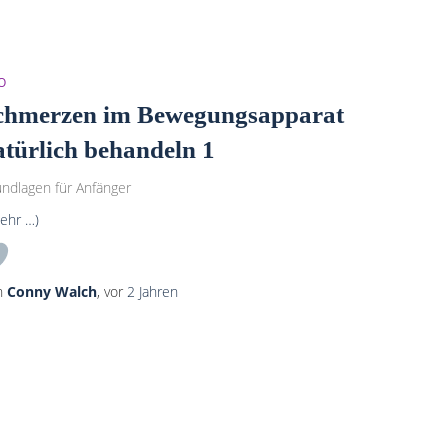
O
chmerzen im Bewegungsapparat
atürlich behandeln 1
ndlagen für Anfänger
ehr …)
n
Conny Walch
, vor
2 Jahren