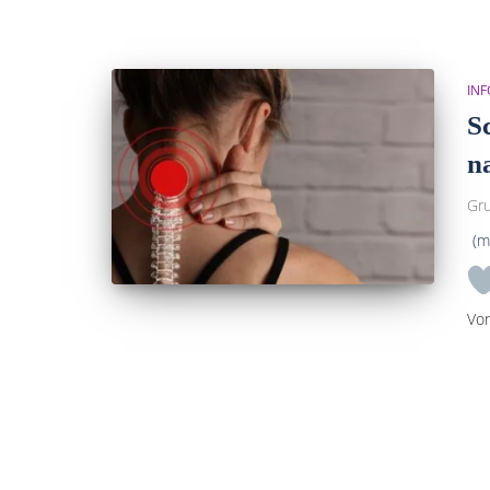
INF
S
n
Gru
(m
Vo