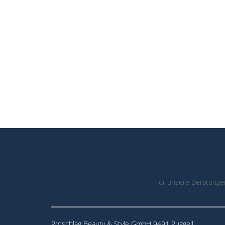
Für unsere Beratunge
Rotschlag Beauty & Style GmbH 9491 Ruggell