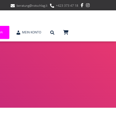
beratung@rotschlag.li
+423 373 47 18
DA
MEIN KONTO