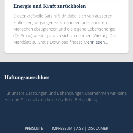
Energie und Kraft zurückholen
Dieser kraftvolle Satz hilft dir dabei sich von äusseren
Einflüssen, vergangenen Situationen oder anderen
Menschen abzugrenzen und die eigene Lebensenergie
(Qi, Prana) wieder ganz zu sich zu nehmen. Wirkung Das
Merkblatt zu Gratis Download findest
Mehr lesen…
Haftungsausschluss
Für unsere Beratungen und Behandlungen übernehmen wir keine
Haftung. Sie ersetzten keine ärztliche Behandlung
PREISLISTE
IMPRESSUM | AGB | DISCLAIMER