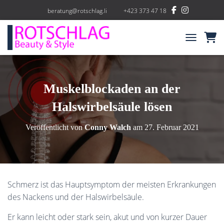
beratung@rotschlag.li
+423 373 47 18
NAVIGATIO
Muskelblockaden an der
Halswirbelsäule lösen
Veröffentlicht von
Conny Walch
am
27. Februar 2021
Schmerz ist das Hauptsymptom der meisten Erkrankungen
des Nackens und der Halswirbelsäule.
Er kann leicht oder stark sein, akut und von kurzer Dauer