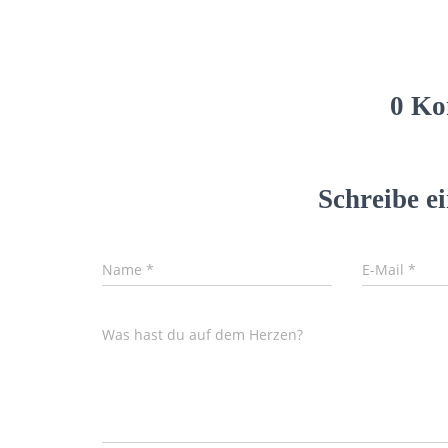
0 Ko
Schreibe 
Name
*
E-Mail
*
Was hast du auf dem Herzen?