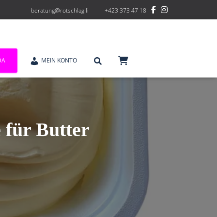
beratung@rotschlag.li
+423 373 47 18
DA
MEIN KONTO
 für Butter