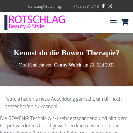
beratung@rotschlag.li
+423 373 47 18
NAVIGATIO
Kennst du die Bowen Therapie?
Veröffentlicht von
Conny Walch
am
20. Mai 2023
Patricia hat eine neue Ausbildung gemacht, um dir noch
besser helfen zu können!
Die BOWEN® Technik wirkt sehr entspannend und hilft dem
Körper wieder ins Gleichgewicht zu kommen, in dem die