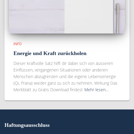
INFO
Energie und Kraft zurückholen
Dieser kraftvolle Satz hilft dir dabei sich von äusseren
Einflüssen, vergangenen Situationen oder anderen
Menschen abzugrenzen und die eigene Lebensenergie
(Qi, Prana) wieder ganz zu sich zu nehmen. Wirkung Das
Merkblatt zu Gratis Download findest
Mehr lesen…
Haftungsausschluss