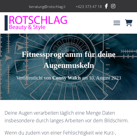
beratung@rotschlag.li
+423 373 47 18
NAVIGATIO
Fitnessprogramm für deine
Augenmuskeln
Veröffentlicht von
Conny Walch
am
10. August 2023
Deine Augen verarbeiten täglich eine Menge Daten
insbesondere durch langes Arbeiten vor dem Bildschirm.
Wenn du zudem von einer Fehlsichtigkeit wie Kurz-,