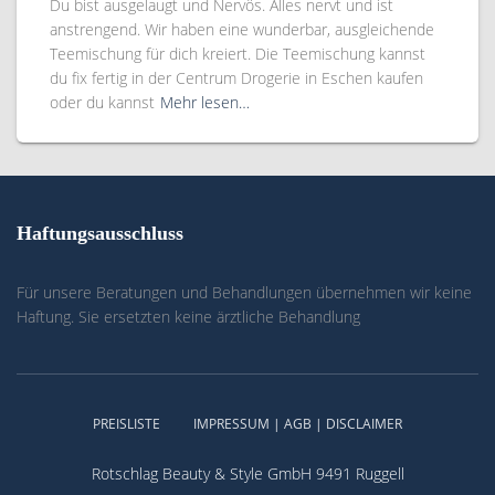
Du bist ausgelaugt und Nervös. Alles nervt und ist
anstrengend. Wir haben eine wunderbar, ausgleichende
Teemischung für dich kreiert. Die Teemischung kannst
du fix fertig in der Centrum Drogerie in Eschen kaufen
oder du kannst
Mehr lesen…
Haftungsausschluss
Für unsere Beratungen und Behandlungen übernehmen wir keine
Haftung. Sie ersetzten keine ärztliche Behandlung
PREISLISTE
IMPRESSUM | AGB | DISCLAIMER
Rotschlag Beauty & Style GmbH 9491 Ruggell