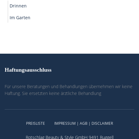
Drinnen
Im Garten
Haftungsausschluss
Für unsere Beratungen und Behandlungen übernehmen wir keine
Haftung. Sie ersetzten keine ärztliche Behandlung
PREISLISTE
IMPRESSUM | AGB | DISCLAIMER
Rotschlag Beauty & Style GmbH 9491 Ruggell