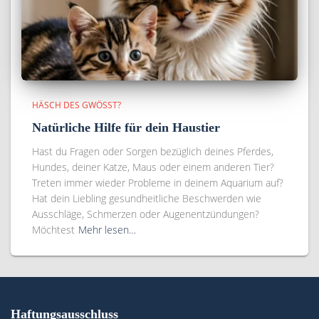
HÄSCH DES GWÖSST?
Natürliche Hilfe für dein Haustier
Hast du Fragen oder Sorgen bezüglich deines Pferdes,
Hundes, deiner Katze, Maus oder einem anderen Tier?
Treten immer wieder Probleme in deinem Aquarium auf?
Hat dein Liebling gesundheitliche Beschwerden wie
Ausschläge, Schmerzen oder Augenentzündungen?
Möchtest
Mehr lesen…
Haftungsausschluss