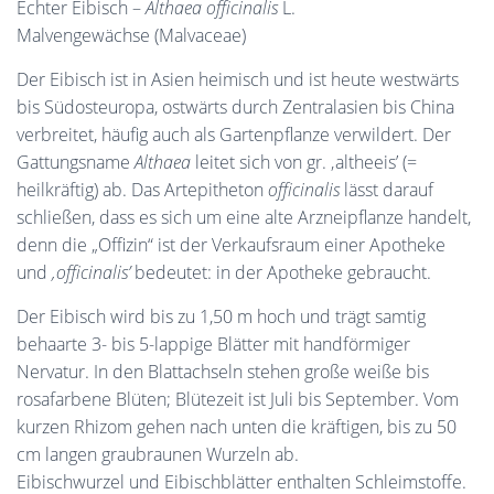
Echter Eibisch –
Althaea officinalis
L.
Malvengewächse (Malvaceae)
Der Eibisch ist in Asien heimisch und ist heute westwärts
bis Südosteuropa, ostwärts durch Zentralasien bis China
verbreitet, häufig auch als Gartenpflanze verwildert. Der
Gattungsname
Althaea
leitet sich von gr. ‚altheeis’ (=
heilkräftig) ab. Das Artepitheton
officinalis
lässt darauf
schließen, dass es sich um eine alte Arzneipflanze handelt,
denn die „Offizin“ ist der Verkaufsraum einer Apotheke
und
‚officinalis’
bedeutet: in der Apotheke gebraucht.
Der Eibisch wird bis zu 1,50 m hoch und trägt samtig
behaarte 3- bis 5-lappige Blätter mit handförmiger
Nervatur. In den Blattachseln stehen große weiße bis
rosafarbene Blüten; Blütezeit ist Juli bis September. Vom
kurzen Rhizom gehen nach unten die kräftigen, bis zu 50
cm langen graubraunen Wurzeln ab.
Eibischwurzel und Eibischblätter enthalten Schleimstoffe.