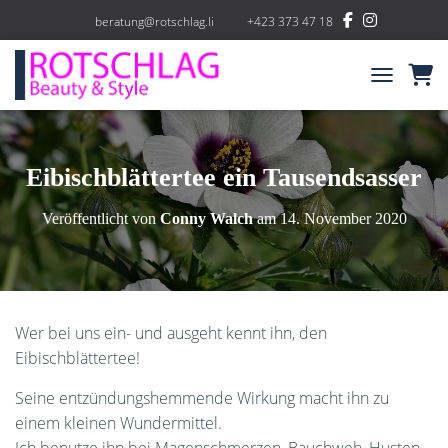
beratung@rotschlag.li
+423 373 47 18
NAVIGATIO
Eibischblättertee ein Tausendsasser
Veröffentlicht von
Conny Walch
am
14. November 2020
Wer bei uns ein- und ausgeht kennt ihn, den
Eibischblättertee!
Seine entzündungshemmende Wirkung macht ihn zu
einem kleinen Wundermittel.