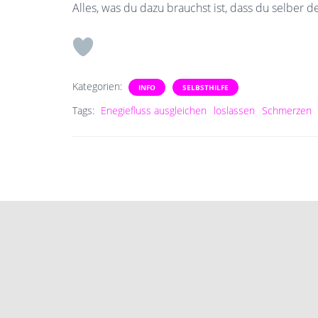
Alles, was du dazu brauchst ist, dass du selber 
Kategorien:
INFO
SELBSTHILFE
Tags:
Enegiefluss ausgleichen
loslassen
Schmerzen