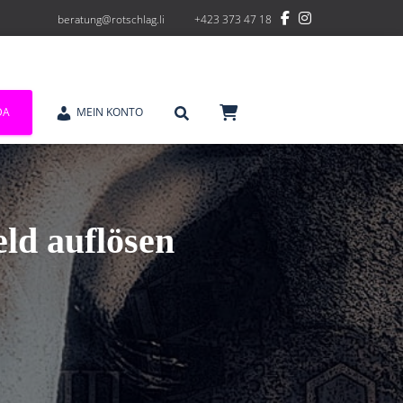
beratung@rotschlag.li
+423 373 47 18
DA
MEIN KONTO
ld auflösen