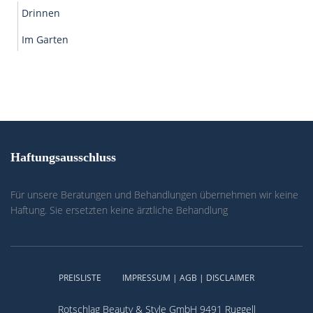
Drinnen
Im Garten
Haftungsausschluss
Für unsere Beratungen und Behandlungen übernehmen wir keine
Haftung. Sie ersetzten keine ärztliche Behandlung
PREISLISTE
IMPRESSUM | AGB | DISCLAIMER
Rotschlag Beauty & Style GmbH 9491 Ruggell