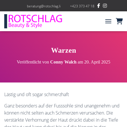
beratung@rotschlag.li
+423 373 47 18
NAVIGATIO
Warzen
Veröffentlicht von
Conny Walch
am
20. April 2025
Lästig und oft sogar schmerzhaft
Ganz besonders auf der Fusssohle sind unangenehm und
können nicht selten auch Schmerzen verursachen. Die
verstärkte Verhornung der Haut drückt dabei in die Tiefe