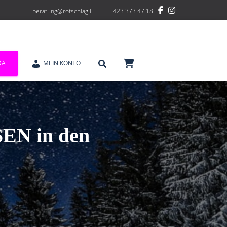
beratung@rotschlag.li
+423 373 47 18
DA
MEIN KONTO
N in den