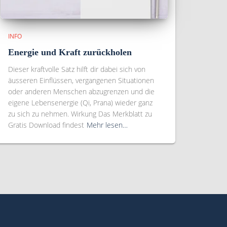
INFO
Energie und Kraft zurückholen
Dieser kraftvolle Satz hilft dir dabei sich von
äusseren Einflüssen, vergangenen Situationen
oder anderen Menschen abzugrenzen und die
eigene Lebensenergie (Qi, Prana) wieder ganz
zu sich zu nehmen. Wirkung Das Merkblatt zu
Gratis Download findest
Mehr lesen…