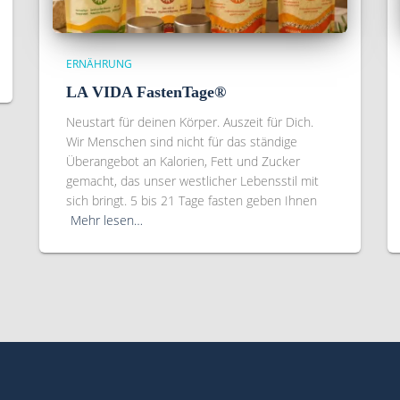
ERNÄHRUNG
LA VIDA FastenTage®
Neustart für deinen Körper. Auszeit für Dich.
Wir Menschen sind nicht für das ständige
Überangebot an Kalorien, Fett und Zucker
gemacht, das unser westlicher Lebensstil mit
sich bringt. 5 bis 21 Tage fasten geben Ihnen
Mehr lesen…