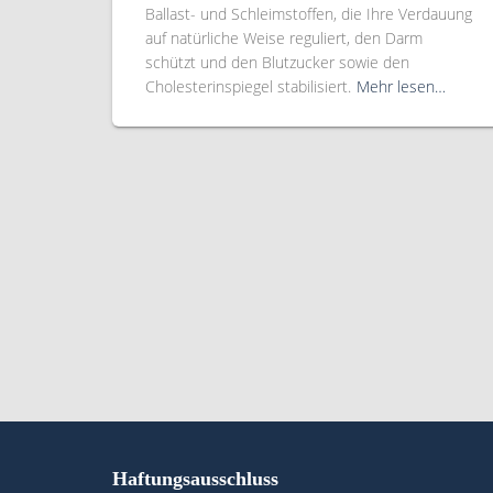
Ballast- und Schleimstoffen, die Ihre Verdauung
auf natürliche Weise reguliert, den Darm
schützt und den Blutzucker sowie den
Cholesterinspiegel stabilisiert.
Mehr lesen…
Haftungsausschluss