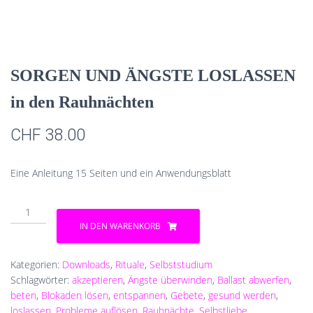
SORGEN UND ÄNGSTE LOSLASSEN
in den Rauhnächten
CHF
38.00
Eine Anleitung 15 Seiten und ein Anwendungsblatt
SORGEN
UND
IN DEN WARENKORB
ÄNGSTE
LOSLASSEN
in
Kategorien:
Downloads
,
Rituale
,
Selbststudium
den
Schlagwörter:
akzeptieren
,
Ängste überwinden
,
Ballast abwerfen
,
Rauhnächten
beten
,
Blokaden lösen
,
entspannen
,
Gebete
,
gesund werden
,
Menge
loslassen
,
Probleme auflösen
,
Rauhnächte
,
Selbstliebe
,