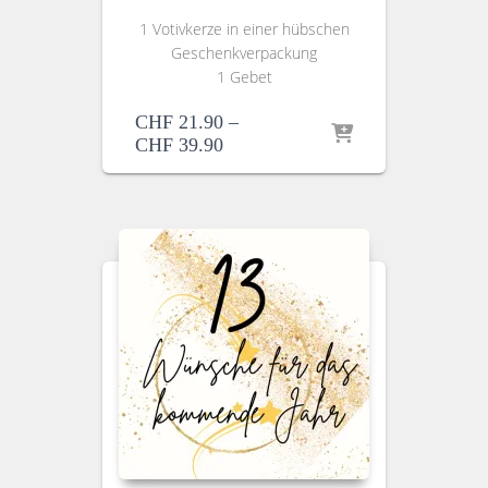
1 Votivkerze in einer hübschen
Geschenkverpackung
1 Gebet
CHF
21.90
–
CHF
39.90