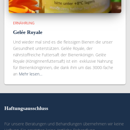
ERNÄHRUNG
Gelée Royale
Und wieder mal sind es die fleissigen Bienen die unser
Gesundheit unterstützen. Gelée Royale, der
nährstoffreiche Futtersaft der Bienenkönigin. Gelée
Royale (Königinnenfuttersaft) ist ein exklusive Nahrung
für Bienenköniginnen, die dank ihm um das 3000-fache
an
Mehr lesen…
Haftungsausschluss
Für unsere Beratungen und Behandlungen übernehmen wir keine