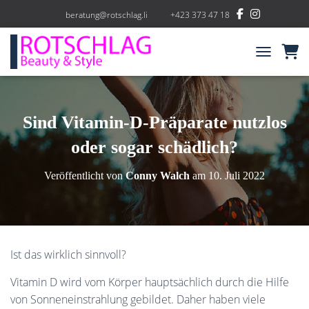
beratung@rotschlag.li
+423 373 47 18
NAVIGATIO
Sind Vitamin-D-Präparate nutzlos
oder sogar schädlich?
Veröffentlicht von
Conny Walch
am
10. Juli 2022
Ist das wirklich sinnvoll?
Vitamin D wird vom Körper hauptsächlich durch die Hilfe
von Sonneneinstrahlung gebildet. Daher haben viele