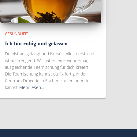
GESUNDHEIT
Ich bin ruhig und gelassen
Du bist ausgelaugt und Nervös. Alles nervt und
ist anstrengend. Wir haben eine wunderbar,
ausgleichende Teemischung für dich kreiert.
Die Teemischung kannst du fix fertig in der
Centrum Drogerie in Eschen kaufen oder du
kannst
Mehr lesen…