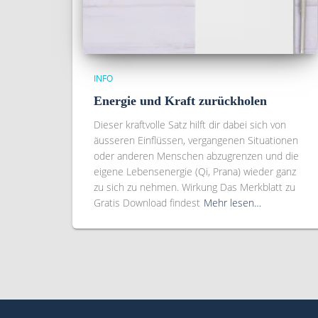
INFO
Energie und Kraft zurückholen
Dieser kraftvolle Satz hilft dir dabei sich von
äusseren Einflüssen, vergangenen Situationen
oder anderen Menschen abzugrenzen und die
eigene Lebensenergie (Qi, Prana) wieder ganz
zu sich zu nehmen. Wirkung Das Merkblatt zu
Gratis Download findest
Mehr lesen…