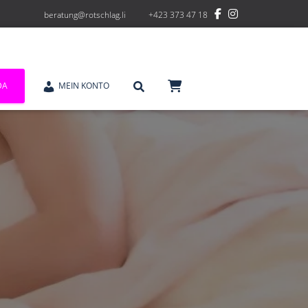
beratung@rotschlag.li
+423 373 47 18
DA
MEIN KONTO