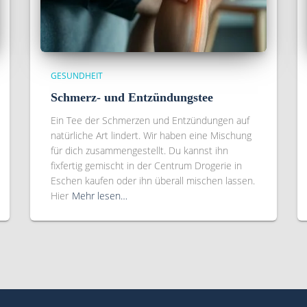
GESUNDHEIT
Schmerz- und Entzündungstee
Ein Tee der Schmerzen und Entzündungen auf
natürliche Art lindert. Wir haben eine Mischung
für dich zusammengestellt. Du kannst ihn
fixfertig gemischt in der Centrum Drogerie in
Eschen kaufen oder ihn überall mischen lassen.
Hier
Mehr lesen…