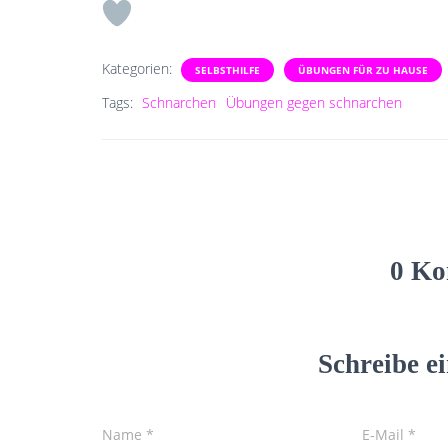
Kategorien:
SELBSTHILFE
ÜBUNGEN FÜR ZU HAUSE
Tags:
Schnarchen
Übungen gegen schnarchen
0 Ko
Schreibe 
Name
*
E-Mail
*