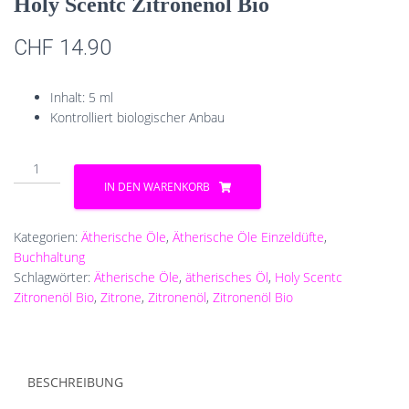
Holy Scentc Zitronenöl Bio
CHF
14.90
Inhalt: 5 ml
Kontrolliert biologischer Anbau
Holy
Scentc
IN DEN WARENKORB
Zitronenöl
Bio
Menge
Kategorien:
Ätherische Öle
,
Ätherische Öle Einzeldüfte
,
Buchhaltung
Schlagwörter:
Ätherische Öle
,
ätherisches Öl
,
Holy Scentc
Zitronenöl Bio
,
Zitrone
,
Zitronenöl
,
Zitronenöl Bio
BESCHREIBUNG