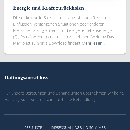
Energie und Kraft zurückholen
Dieser kraftvolle Satz hilft dir dabei sich von äusseren
Einflüssen, vergangenen Situationen oder anderen
Menschen abzugrenzen und die eigene Lebensenergie
(Qi, Prana) wieder ganz zu sich zu nehmen. Wirkung Das
Merkblatt zu Gratis Download findest
Mehr lesen…
Haftungsausschluss
Für unsere Beratungen und Behandlungen übernehmen wir keine
Haftung. Sie ersetzten keine ärztliche Behandlung
PREISLISTE
IMPRESSUM | AGB | DISCLAIMER