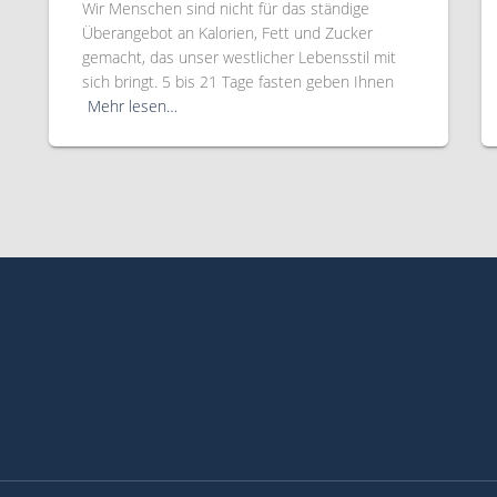
Wir Menschen sind nicht für das ständige
Überangebot an Kalorien, Fett und Zucker
gemacht, das unser westlicher Lebensstil mit
sich bringt. 5 bis 21 Tage fasten geben Ihnen
Mehr lesen…