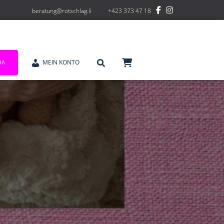
beratung@rotschlag.li
+423 373 47 18
DA
MEIN KONTO