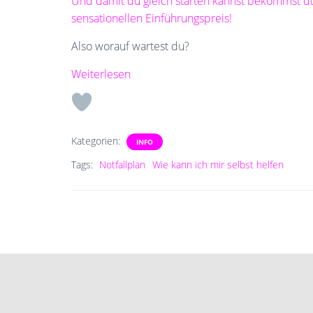
Und damit du gleich starten kannst bekommst du
sensationellen Einführungspreis!
Also worauf wartest du?
:
Weiterlesen
Notfallplan
Kategorien:
INFO
Tags:
Notfallplan
Wie kann ich mir selbst helfen