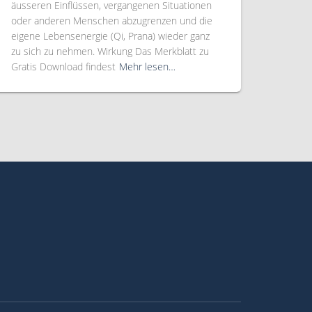
äusseren Einflüssen, vergangenen Situationen
oder anderen Menschen abzugrenzen und die
eigene Lebensenergie (Qi, Prana) wieder ganz
zu sich zu nehmen. Wirkung Das Merkblatt zu
Gratis Download findest
Mehr lesen…