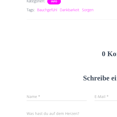
Kategorien:
INFO
Tags:
Bauchgefühl
Dankbarkeit
Sorgen
0 Ko
Schreibe 
Name
*
E-Mail
*
Was hast du auf dem Herzen?