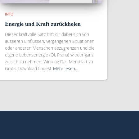
INFO
Energie und Kraft zurückholen
Dieser kraftvolle Satz hilft dir dabei sich von
äusseren Einflüssen, vergangenen Situationen
oder anderen Menschen abzugrenzen und die
eigene Lebensenergie (Qi, Prana) wieder ganz
zu sich zu nehmen. Wirkung Das Merkblatt zu
Gratis Download findest
Mehr lesen…