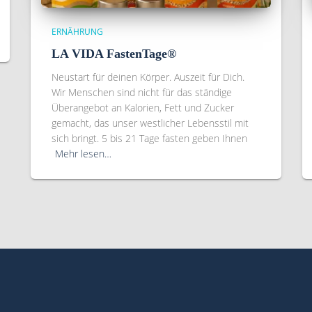
ERNÄHRUNG
LA VIDA FastenTage®
Neustart für deinen Körper. Auszeit für Dich.
Wir Menschen sind nicht für das ständige
Überangebot an Kalorien, Fett und Zucker
gemacht, das unser westlicher Lebensstil mit
sich bringt. 5 bis 21 Tage fasten geben Ihnen
Mehr lesen…