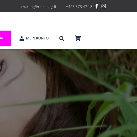
beratung@rotschlag.li
+423 373 47 18
DA
MEIN KONTO