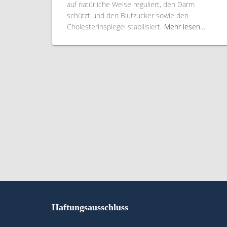
auf natürliche Weise reguliert, den Darm
schützt und den Blutzucker sowie den
Cholesterinspiegel stabilisiert.
Mehr lesen…
Haftungsausschluss