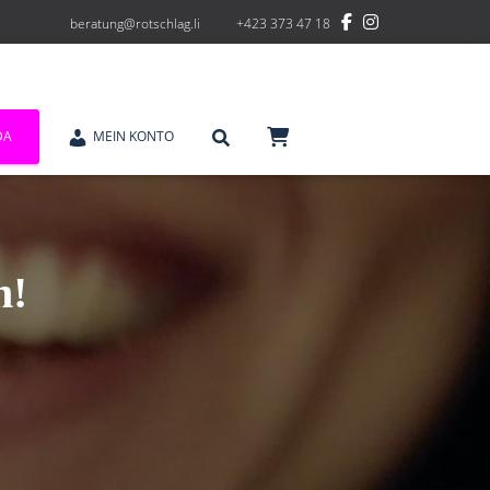
beratung@rotschlag.li
+423 373 47 18
DA
MEIN KONTO
n!