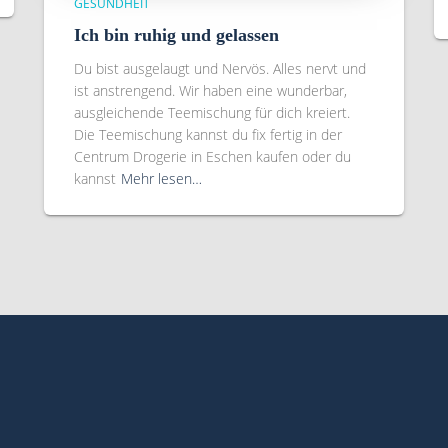
GESUNDHEIT
Ich bin ruhig und gelassen
Du bist ausgelaugt und Nervös. Alles nervt und
ist anstrengend. Wir haben eine wunderbar,
ausgleichende Teemischung für dich kreiert.
Die Teemischung kannst du fix fertig in der
Centrum Drogerie in Eschen kaufen oder du
kannst
Mehr lesen…