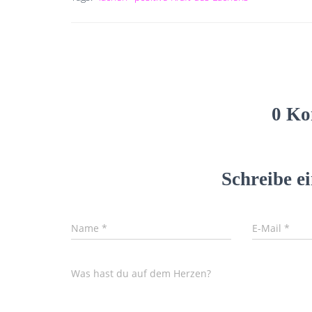
0 Ko
Schreibe 
Name
*
E-Mail
*
Was hast du auf dem Herzen?