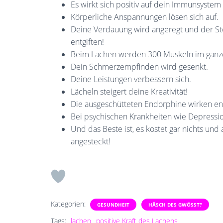
Es wirkt sich positiv auf dein Immunsystem
Körperliche Anspannungen lösen sich auf.
Deine Verdauung wird angeregt und der S
entgiften!
Beim Lachen werden 300 Muskeln im ganzen 
Dein Schmerzempfinden wird gesenkt.
Deine Leistungen verbessern sich.
Lächeln steigert deine Kreativität!
Die ausgeschütteten Endorphine wirken 
Bei psychischen Krankheiten wie Depressio
Und das Beste ist, es kostet gar nichts u
angesteckt!
Kategorien:
GESUNDHEIT
HÄSCH DES GWÖSST?
Tags:
lachen
positive Kraft des Lachens