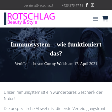
beratung@rotschlag.li
+423 373 47 18
NAVIGATIO
Immunsystem – wie funktioniert
das?
Veröffentlicht von
Conny Walch
am
17. April 2021
Unser Immunsystem ist ein wunderbares Geschenk der
Natur!
Die unspezifische Abwehr ist die erste Verteidigungsfront