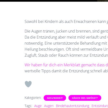
Sowohl bei Kindern als auch Erwachsenen kann g
Die Augen tränen, jucken und brennen, sind ger
Da die Entzündung aber meist mild verläuft und 
notwendig. Eine unterstützende Behandlung mit 
Heilung beschleunigen. Oft sind vermeidbare U
Zugluft, Staub oder Rauch können zur Entzündu
Wir haben für dich ein Merkblatt gemacht dass d
wertvolle Tipps damit die Entzündung schnell abk
Kategorien:
GESUNDHEIT
HÄSCH DES GWÖSST?
Tags:
Auge
Augen
Bindehautentzündung
Entzündun