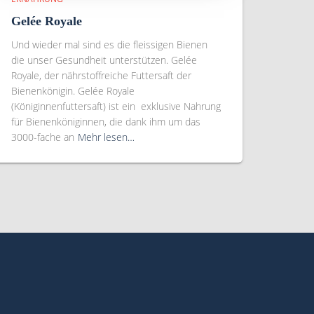
Gelée Royale
Und wieder mal sind es die fleissigen Bienen
die unser Gesundheit unterstützen. Gelée
Royale, der nährstoffreiche Futtersaft der
Bienenkönigin. Gelée Royale
(Königinnenfuttersaft) ist ein exklusive Nahrung
für Bienenköniginnen, die dank ihm um das
3000-fache an
Mehr lesen…