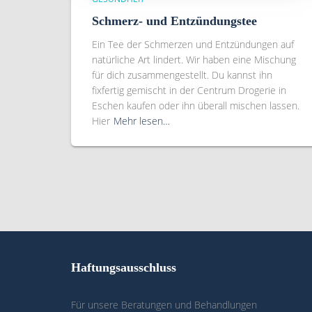
Schmerz- und Entzündungstee
Ein Tee der Schmerzen und Entzündungen auf
natürliche Art lindert. Wir haben eine Mischung
für dich zusammengestellt. Du kannst ihn
fixfertig gemischt in der Centrum Drogerie in
Eschen kaufen oder ihn überall mischen lassen.
Hier
Mehr lesen…
Haftungsausschluss
Für unsere Beratungen und Behandlungen