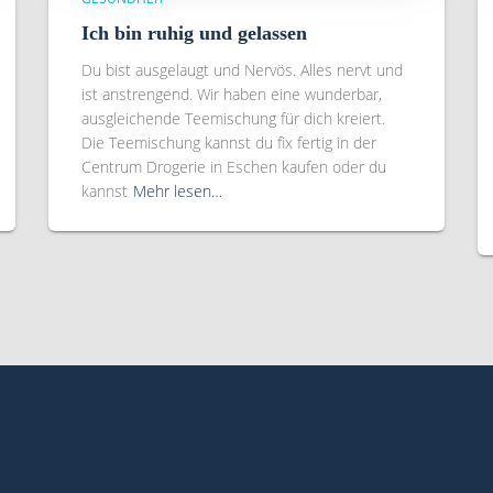
Ich bin ruhig und gelassen
Du bist ausgelaugt und Nervös. Alles nervt und
ist anstrengend. Wir haben eine wunderbar,
ausgleichende Teemischung für dich kreiert.
Die Teemischung kannst du fix fertig in der
Centrum Drogerie in Eschen kaufen oder du
kannst
Mehr lesen…