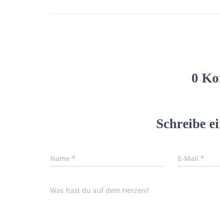
0 Ko
Schreibe 
Name
*
E-Mail
*
Was hast du auf dem Herzen?