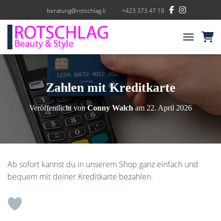
beratung@rotschlag.li
+423 373 47 18
NAVIGATIO
Zahlen mit Kreditkarte
Veröffentlicht von
Conny Walch
am
22. April 2026
Ab sofort kannst du in unserem Shop ganz einfach und
bequem mit deiner Kreditkarte bezahlen.