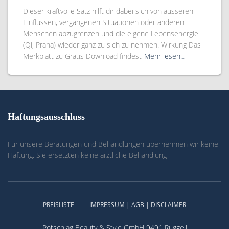
Dieser kraftvolle Satz hilft dir dabei sich von äusseren
Einflüssen, vergangenen Situationen oder anderen
Menschen abzugrenzen und die eigene Lebensenergie
(Qi, Prana) wieder ganz zu sich zu nehmen. Wirkung Das
Merkblatt zu Gratis Download findest
Mehr lesen…
Haftungsausschluss
Für unsere Beratungen und Behandlungen übernehmen wir keine
Haftung. Sie ersetzten keine ärztliche Behandlung
PREISLISTE
IMPRESSUM | AGB | DISCLAIMER
Rotschlag Beauty & Style GmbH 9491 Ruggell