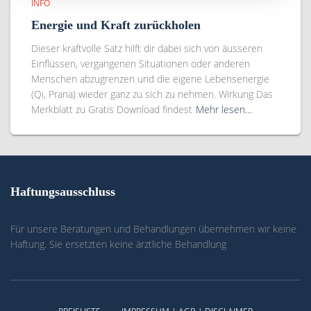
INFO
Energie und Kraft zurückholen
Dieser kraftvolle Satz hilft dir dabei sich von äusseren
Einflüssen, vergangenen Situationen oder anderen
Menschen abzugrenzen und die eigene Lebensenergie
(Qi, Prana) wieder ganz zu sich zu nehmen. Wirkung Das
Merkblatt zu Gratis Download findest
Mehr lesen…
Haftungsausschluss
Für unsere Beratungen und Behandlungen übernehmen wir keine
Haftung. Sie ersetzten keine ärztliche Behandlung