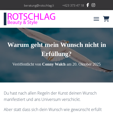
beratung@rotschlag.li
+423 373 47 18
NAVIGATIO
Warum geht mein Wunsch nicht in
Erfüllung?
Veröffentlicht von
Conny Walch
am
20. Oktober 2025
Du hast nach allen Regeln der Kunst deinen Wunsch
manifestiert und ans Universum verschickt.
Aber statt dass sich dein Wunsch wie gewünscht erfüllt