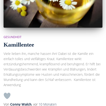
GESUNDHEIT
Kamillentee
Viele lieben ihn, manche hassen ihn! Dabei ist die Kamille ein
einfach tolles und vielfältiges Kraut. Kamillentee wirkt
entzündungshemmend, krampflösend und beruhigend. Er hilft bei
Verdauungsbeschwerden wie Krämpfen und Blähungen, lindert
Erkältungssymptome wie Husten und Halsschmerzen, fördert die
Wundheilung und kann den Schlaf verbessern. Kamillentee ist
Anwendung
Von
Conny Walch
, vor
10 Monaten