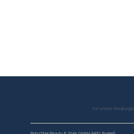
Für unsere Beratunge
Rotschlag Beauty & Style GmbH 9491 Ruggell