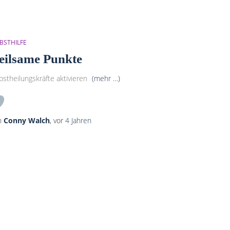
BSTHILFE
eilsame Punkte
bstheilungskräfte aktivieren
(mehr …)
n
Conny Walch
, vor
4 Jahren