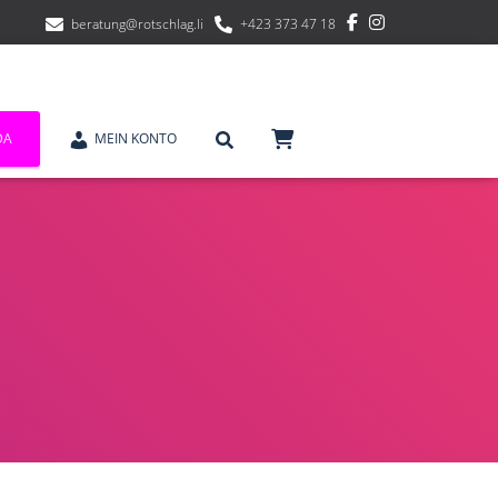
beratung@rotschlag.li
+423 373 47 18
DA
MEIN KONTO