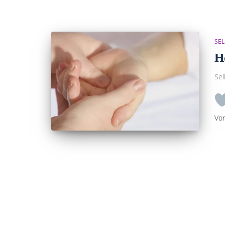
SEL
H
Sel
Vo