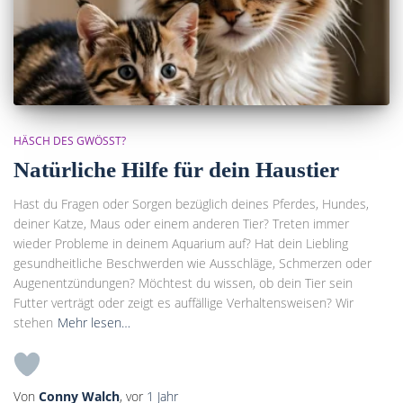
HÄSCH DES GWÖSST?
Natürliche Hilfe für dein Haustier
Hast du Fragen oder Sorgen bezüglich deines Pferdes, Hundes,
deiner Katze, Maus oder einem anderen Tier? Treten immer
wieder Probleme in deinem Aquarium auf? Hat dein Liebling
gesundheitliche Beschwerden wie Ausschläge, Schmerzen oder
Augenentzündungen? Möchtest du wissen, ob dein Tier sein
Futter verträgt oder zeigt es auffällige Verhaltensweisen? Wir
stehen
Mehr lesen…
Von
Conny Walch
, vor
1 Jahr