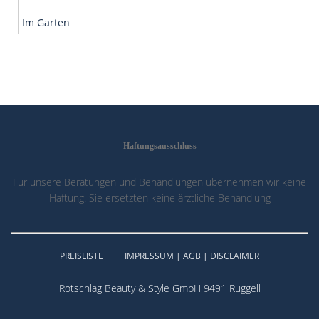
Im Garten
Haftungsausschluss
Für unsere Beratungen und Behandlungen übernehmen wir keine
Haftung. Sie ersetzten keine ärztliche Behandlung
PREISLISTE
IMPRESSUM | AGB | DISCLAIMER
Rotschlag Beauty & Style GmbH 9491 Ruggell