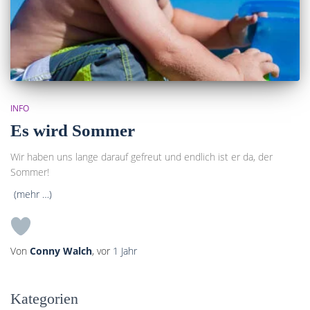
INFO
Es wird Sommer
Wir haben uns lange darauf gefreut und endlich ist er da, der
Sommer!
(mehr …)
Von
Conny Walch
, vor
1 Jahr
Kategorien