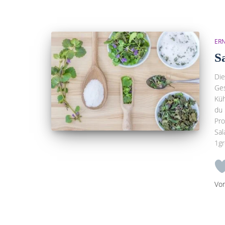
ER
S
Die
Ges
Küh
du 
Pro
Sa
1g
Vo