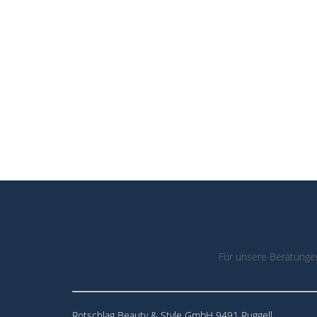
Für unsere Beratunge
Rotschlag Beauty & Style GmbH 9491 Ruggell