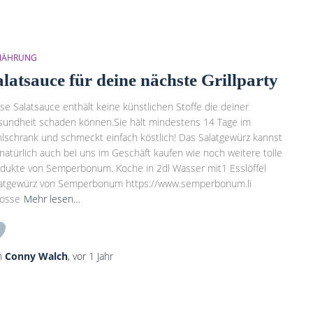
NÄHRUNG
alatsauce für deine nächste Grillparty
se Salatsauce enthält keine künstlichen Stoffe die deiner
undheit schaden können.Sie hält mindestens 14 Tage im
lschrank und schmeckt einfach köstlich! Das Salatgewürz kannst
natürlich auch bei uns im Geschäft kaufen wie noch weitere tolle
dukte von Semperbonum. Koche in 2dl Wasser mit1 Esslöffel
latgewürz von Semperbonum https://www.semperbonum.li
rosse
Mehr lesen…
n
Conny Walch
, vor
1 Jahr