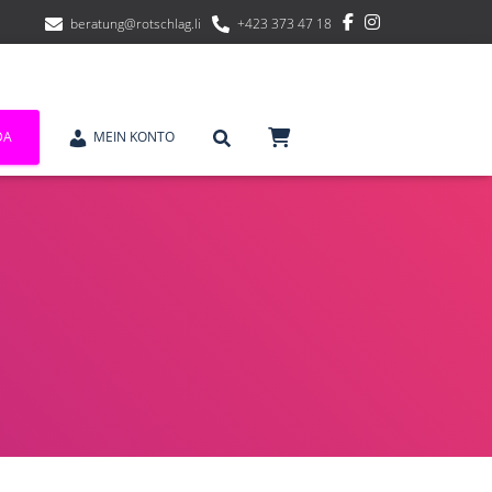
beratung@rotschlag.li
+423 373 47 18
DA
MEIN KONTO