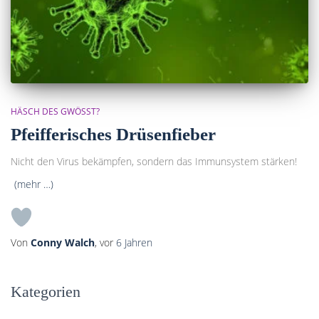
HÄSCH DES GWÖSST?
Pfeifferisches Drüsenfieber
Nicht den Virus bekämpfen, sondern das Immunsystem stärken!
(mehr …)
Von
Conny Walch
, vor
6 Jahren
Kategorien