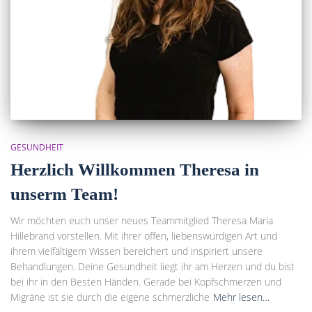
GESUNDHEIT
Herzlich Willkommen Theresa in
unserm Team!
Wir möchten euch unser neues Teammitglied Theresa Maria
Hillebrand vorstellen. Mit ihrer offen, liebenswürdigen Art und
ihrem vielfältigem Wissen bereichert und inspiriert unsere
Behandlungen. Deine Gesundheit liegt ihr am Herzen und du bist
bei ihr in den Besten Händen. Gerade bei Kopfschmerzen und
Migräne ist sie durch die eigene schmerzliche
Mehr lesen…