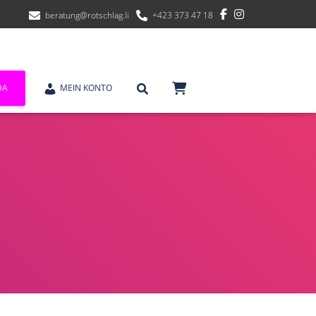
beratung@rotschlag.li
+423 373 47 18
DA
MEIN KONTO