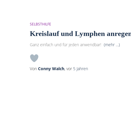
SELBSTHILFE
Kreislauf und Lymphen anrege
Ganz einfach und für jeden anwendbar!
(mehr …)
Von
Conny Walch
, vor
5 Jahren