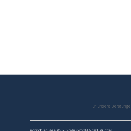
Für unsere Beratunge
Rotschlag Beauty & Style GmbH 9491 Ruggell