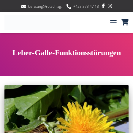
beratung@rotschlag.li
+423 373 47 18
NAVIGATIO
Leber-Galle-Funktionsstörungen