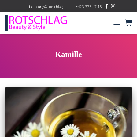
beratung@rotschlag.li
+423 373 47 18
NAVIGATIO
Kamille